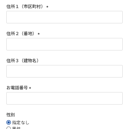
須
住所１（市区町村）
)
(
必
須
住所２（番地）
)
(
必
須
住所３（建物名）
)
お電話番号
(
必
須
性別
)
指定なし
男性