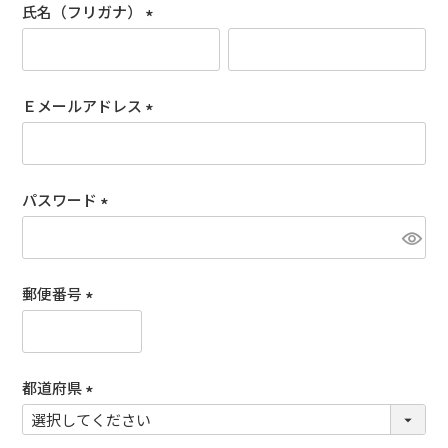
氏名（フリガナ）
)
(
必
須
Ｅメールアドレス
)
(
必
須
パスワード
)
(
必
須
郵便番号
)
(
必
須
都道府県
)
(
必